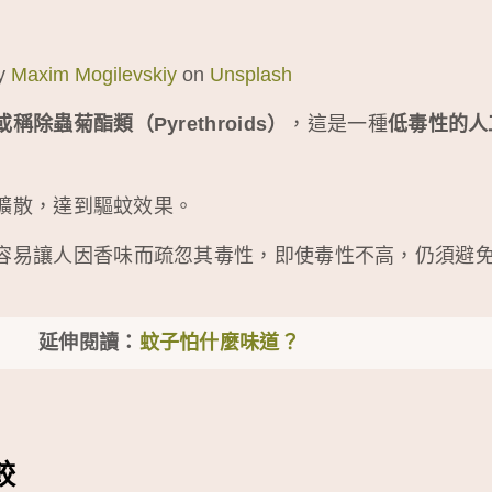
y
Maxim Mogilevskiy
on
Unsplash
稱除蟲菊酯類（Pyrethroids）
，這是一種
低毒性的人
擴散，達到驅蚊效果。
容易讓人因香味而疏忽其毒性，即使毒性不高，仍須避
延伸閱讀：
蚊子怕什麼味道？
較