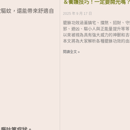
＆養護技巧！一定要開光嗎
效驅蚊，還能帶來舒適自
2025 年 9 月 17 日
貔貅功效涵蓋鎮宅、擋煞、招財、守
邪、避凶、驅小人與正能量提升等等
以來被視為具有強大威力的神獸和吉
本文將為大家解析各種貔貅功效的由
閱讀全文 »
、嘔吐等症狀。