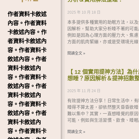
2025 年 10 月 18 日
作者資料卡敘述
本多提供多種實用的助眠方法，以及
內容。作者資料
因解析，幫助大家分析睡不著的可能
卡敘述內容。作
例如是因為心理方面的壓力大、焦慮
者資料卡敘述內
方面的肌肉緊繃，亦或是受環境光線
容。作者資料卡
閱讀全文 »
敘述內容。作者
資料卡敘述內
【 12 個實用提神方法】為
容。作者資料卡
想睡？原因解析＆提神招數
敘述內容。作者
2025 年 11 月 24 日
資料卡敘述內
有效提神方法分享！日常生活中，有
容。作者資料卡
睡得不算太差，卻依然整天昏昏欲睡
敘述內容。作者
難以集中？其實，一直想睡覺的原因
可能，例如與生活習慣、飲食、睡眠
資料卡敘述內
容。作者資料卡
閱讀全文 »