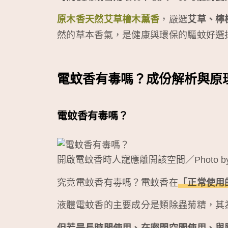
原木香
天然艾草檜木薰香
，嚴選
艾草、檸
然的草本香氣，是健康與環保的驅蚊好選
電蚊香有毒嗎？成份解析與原
電蚊香有毒嗎？
開啟電蚊香時人寵應離開該空間／Photo b
究竟電蚊香有毒嗎？電蚊香在
「正常使用
液體電蚊香的主要成分是類除蟲菊精，其
但若是長時間使用、在密閉空間使用、與