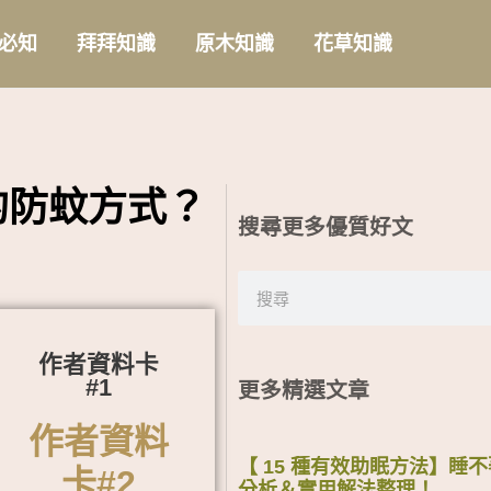
必知
拜拜知識
原木知識
花草知識
的防蚊方式？
搜尋更多優質好文
搜
尋
作者資料卡
#1
更多精選文章
作者資料
【 15 種有效助眠方法】睡
卡#2
分析＆實用解法整理！