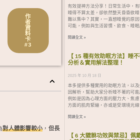
有效提神方法分享！日常生活中，有
睡得不算太差，卻依然整天昏昏欲睡
作
難以集中？其實，一直想睡覺的原因
者
可能，例如與生活習慣、飲食、睡眠
資
料
閱讀全文 »
卡
#3
【 15 種有效助眠方法】睡
分析＆實用解法整理！
2025 年 10 月 18 日
本多提供多種實用的助眠方法，以及
因解析，幫助大家分析睡不著的可能
例如是因為心理方面的壓力大、焦慮
方面的肌肉緊繃，亦或是受環境光線
閱讀全文 »
為
對人體影響較小
，
但長
【 6 大貔貅功效與禁忌】佩