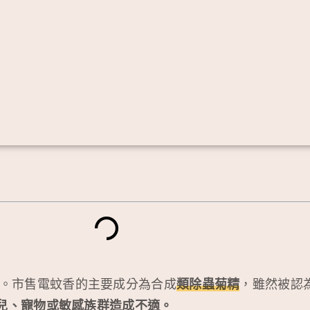
。市售電蚊香的主要成分為合成
類除蟲菊精
，雖然被認
兒、寵物或敏感族群造成不適。