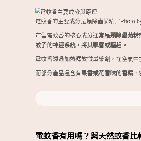
電蚊香的主要成分是類除蟲菊精／Photo b
市售電蚊香的核心成分通常是
類除蟲菊精或
蚊子的神經系統，將其擊昏或驅趕。
電蚊香透過加熱釋放微量藥劑，在空氣中
而部分產品還含有
果香或花香味的香精
，
電蚊香有用嗎？與天然蚊香比