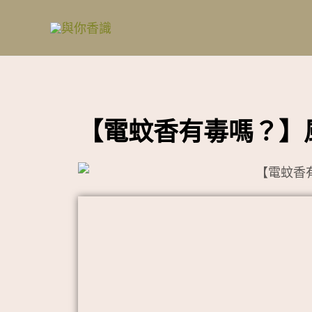
跳
至
主
要
內
容
【電蚊香有毒嗎？】