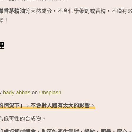
檬香茅精油
等天然成分，不含化學藥劑或香精，不僅有
擇！
理
y
bady abbas
on
Unsplash
的情況下」，不會對人體有太大的影響。
為低毒性的合成物。
肌膚接觸或誤食，則可能產生氣喘、過敏、頭暈、噁心