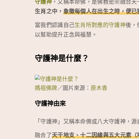
守護神
，又稱本命佛，是佛教密宗融合天
生肖之中，
象徵每個人在出生之時，便已
當我們認識自己
生肖所對應的守護神
後，
以幫助提升正念與福慧。
守護神是什麼？
媽祖佛牌
／圖片來源：
原木香
守護神由來
「守護神」又稱本命佛或八大守護神，源
融合了
天干地支、十二因緣與五大元素（