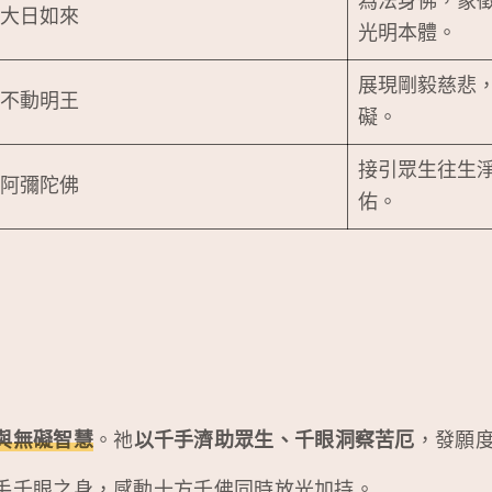
為法身佛，象
大日如來
光明本體。
展現剛毅慈悲
不動明王
礙。
接引眾生往生
阿彌陀佛
佑。
與無礙智慧
。祂
以千手濟助眾生、千眼洞察苦厄
，發願
手千眼之身，感動十方千佛同時放光加持。