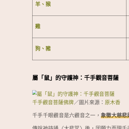
羊、猴
雞
狗、豬
屬「鼠」的守護神：千手觀音菩薩
千手觀音菩薩佛牌
／圖片來源：
原木香
千手千眼觀音是六觀音之一，
象徵大慈悲
傳說祂持誦〈大悲咒〉後，因願力而現千