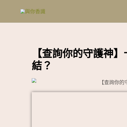
跳
至
主
要
內
容
【查詢你的守護神】
結？