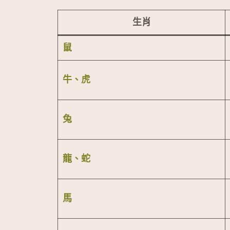
生肖
鼠
牛、虎
兔
龍、蛇
馬