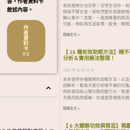
容。作者資料卡
有效提神方法分享！日常生活中，有
敘述內容。
睡得不算太差，卻依然整天昏昏欲睡
難以集中？其實，一直想睡覺的原因
可能，例如與生活習慣、飲食、睡眠
作
者
閱讀全文 »
資
料
卡
【 15 種有效助眠方法】睡
#3
分析＆實用解法整理！
2025 年 10 月 18 日
本多提供多種實用的助眠方法，以及
因解析，幫助大家分析睡不著的可能
例如是因為心理方面的壓力大、焦慮
方面的肌肉緊繃，亦或是受環境光線
閱讀全文 »
【 6 大貔貅功效與禁忌】佩