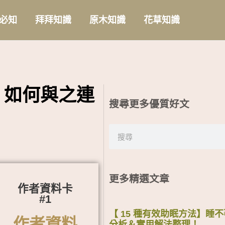
必知
拜拜知識
原木知識
花草知識
，如何與之連
搜尋更多優質好文
搜
尋
更多精選文章
作者資料卡
#1
【 15 種有效助眠方法】睡
作者資料
分析＆實用解法整理！