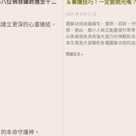
將八位佛菩薩對應至十二
＆養護技巧！一定要開光嗎
2025 年 9 月 17 日
貔貅功效涵蓋鎮宅、擋煞、招財、守
佛建立更深的心靈連結，
邪、避凶、驅小人與正能量提升等等
以來被視為具有強大威力的神獸和吉
本文將為大家解析各種貔貅功效的由
閱讀全文 »
肖的本命守護神。