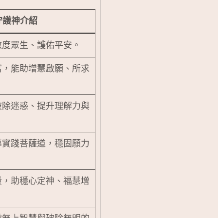
守護神介紹
救度眾生、護佑平安。
富，能助增慧啟願、所求
破除迷惑、提升理解力與
導實踐菩薩道，穩固願力
量，助穩心定神、福慧增