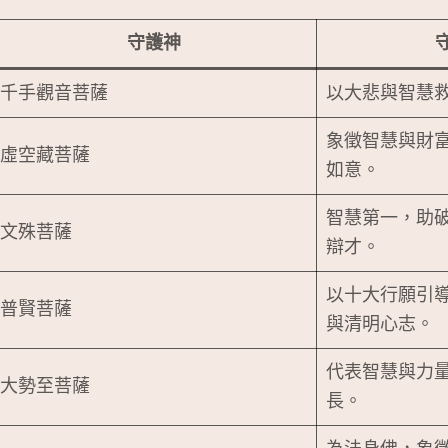
守護神
千手觀音菩薩
以大悲與智慧
象徵智慧與財
虛空藏菩薩
如意。
智慧第一，助
文殊菩薩
辯才。
以十大行願引
普賢菩薩
與清明心志。
代表智慧與力
大勢至菩薩
長。