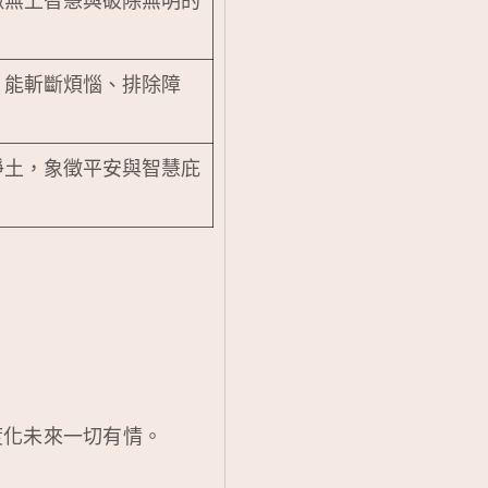
徵無上智慧與破除無明的
，能斬斷煩惱、排除障
淨土，象徵平安與智慧庇
度化未來一切有情。