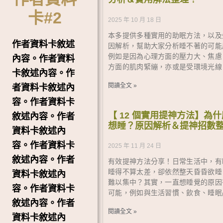
卡#2
2025 年 10 月 18 日
本多提供多種實用的助眠方法，以及
作者資料卡敘述
因解析，幫助大家分析睡不著的可能
例如是因為心理方面的壓力大、焦慮
內容。作者資料
方面的肌肉緊繃，亦或是受環境光線
卡敘述內容。作
閱讀全文 »
者資料卡敘述內
容。作者資料卡
【 12 個實用提神方法】為
敘述內容。作者
想睡？原因解析＆提神招數
資料卡敘述內
容。作者資料卡
2025 年 11 月 24 日
敘述內容。作者
有效提神方法分享！日常生活中，有
睡得不算太差，卻依然整天昏昏欲睡
資料卡敘述內
難以集中？其實，一直想睡覺的原因
容。作者資料卡
可能，例如與生活習慣、飲食、睡眠
敘述內容。作者
閱讀全文 »
資料卡敘述內