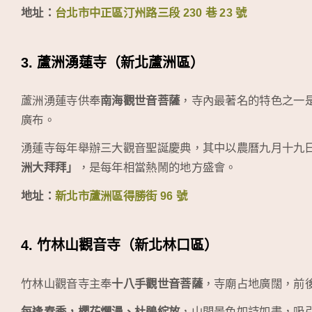
地址：
台北市中正區汀州路三段 230 巷 23 號
3. 蘆洲湧蓮寺（新北蘆洲區）
蘆洲湧蓮寺供奉
南海觀世音菩薩
，寺內最著名的特色之一
廣布。
湧蓮寺每年舉辦三大觀音聖誕慶典，其中以農曆九月十九
洲大拜拜」
，是每年相當熱鬧的地方盛會。
地址：
新北市蘆洲區得勝街 96 號
4. 竹林山觀音寺（新北林口區）
竹林山觀音寺主奉
十八手觀世音菩薩
，寺廟占地廣闊，前
每逢春季，櫻花爛漫、杜鵑綻放
，山間景色如詩如畫，吸