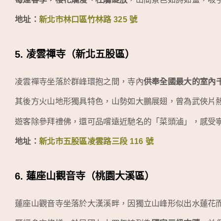
地址：
新北市林口區竹林路 325 號
5. 凌雲禪寺（新北五股區）
凌雲禪寺坐落於群峰環抱之間，寺內
供奉全國最大的室內
其後方火山地形獨具特色，山勢如大鵬展翅，曾為武俠片
遊客除參拜禮佛，還可品嚐遠近馳名的「菜頭滷」，感受
地址：
新北市五股區凌雲路三段 116 號
6. 蓮座山觀音寺（桃園大溪區）
蓮座山觀音寺坐落於大漢溪畔，因獨立山峰形似出水蓮花