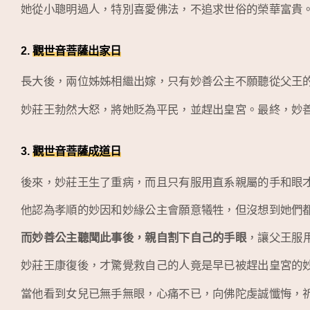
她從小聰明過人，特別喜愛佛法，不追求世俗的榮華富貴
2.
觀世音菩薩出家日
長大後，兩位姊姊相繼出嫁，只有妙善公主不願聽從父王
妙莊王勃然大怒，將她貶為平民，並趕出皇宮。最終，妙
3.
觀世音菩薩成道日
後來，妙莊王生了重病，而且只有服用直系親屬的手和眼
他認為孝順的妙因和妙緣公主會願意犧牲，但沒想到她們
而妙善公主聽聞此事後，親自割下自己的手眼
，讓父王服
妙莊王康復後，才驚覺救自己的人竟是早已被趕出皇宮的
當他看到女兒已無手無眼，心痛不已，向佛陀虔誠懺悔，