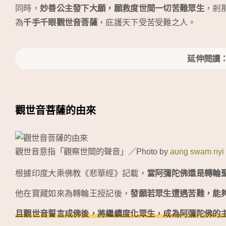
同時，
妙善公主發下大願，願救度世間一切苦難眾生
，剎
為
千手千眼觀世音菩薩
，庇護天下受苦受難之人。
延伸閱讀
觀世音菩薩的由來
觀世音意指「觀察世間的聲音」／Photo by
aung swam nyi
根據印度大乘佛教《悲華經》記載，
當阿彌陀佛還是轉輪
他在寶藏如來為轉輪王授記後，
發願若眾生遭遇苦難，能
且觀世音誓言成佛後，將繼續度化眾生，成為阿彌陀佛的