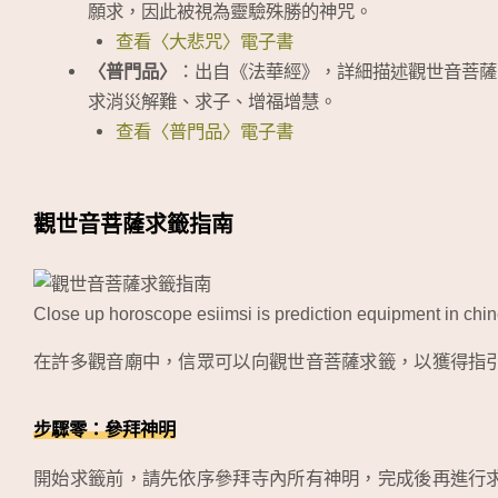
願求，因此被視為靈驗殊勝的神咒。
查看〈大悲咒〉電子書
〈普門品〉
：出自《法華經》，詳細描述觀世音菩薩
求消災解難、求子、增福增慧。
查看〈普門品〉電子書
觀世音菩薩求籤指南
Close up horoscope esiimsi is prediction equipment in chi
在許多觀音廟中，信眾可以向觀世音菩薩求籤，以獲得指
步驟零：參拜神明
開始求籤前，請先依序參拜寺內所有神明，完成後再進行