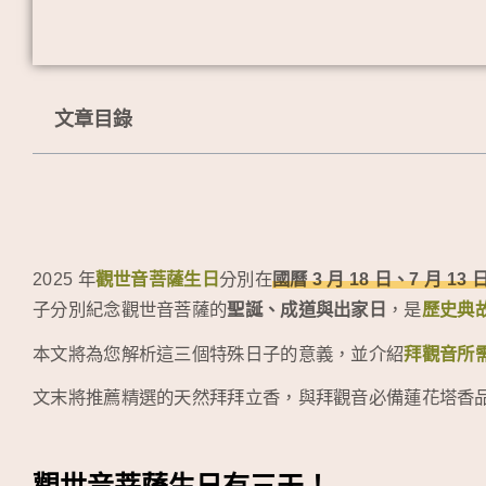
文章目錄
2025 年
觀世音菩薩生日
分別在
國曆 3 月 18 日、7 月 13 日
子分別紀念觀世音菩薩的
聖誕、成道與出家日
，是
歷史典
本文將為您解析這三個特殊日子的意義，並介紹
拜觀音所
文末將推薦精選的天然拜拜立香，與拜觀音必備蓮花塔香