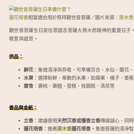
蓮花塔香
相當適合用於祭拜觀世音菩薩／圖片來源：
原木香
觀世音菩薩生日是信眾感念菩薩大慈大悲精神的重要日子
敬意與感恩。
供品：
鮮花
：象徵清淨與恭敬，可準備百合、水仙、蘭花、
水果
：選擇新鮮、單數的水果，如蘋果、橘子、香蕉
齋食
：壽桃、壽麵、發糕、桂圓糕、清茶等
香品與金紙：
立香
：建議使用
天然沉香或檀香立香
傳達誠心，同時
蓮花塔香
：推薦
原木香
蓮花塔香，
象徵菩薩的清淨智