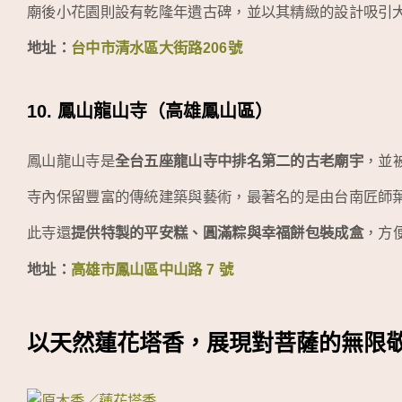
廟後小花園則設有乾隆年遺古碑，並以其精緻的設計吸引
地址：
台中市清水區大街路206號
10. 鳳山龍山寺（高雄鳳山區）
鳳山龍山寺是
全台五座龍山寺中排名第二的古老廟宇
，並
寺內保留豐富的傳統建築與藝術，最著名的是由台南匠師
此寺還
提供特製的平安糕、圓滿粽與幸福餅包裝成盒
，方
地址：
高雄市鳳山區中山路 7 號
以天然蓮花塔香，展現對菩薩的無限