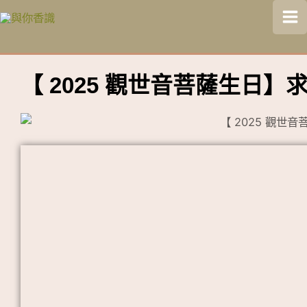
跳
Ma
至
Me
主
要
【 2025 觀世音菩薩生日
內
容