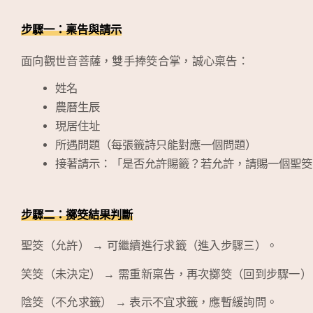
步驟一：稟告與請示
面向觀世音菩薩，雙手捧筊合掌，誠心稟告：
姓名
農曆生辰
現居住址
所遇問題（每張籤詩只能對應一個問題）
接著請示：「是否允許賜籤？若允許，請賜一個聖筊
步驟二：擲筊結果判斷
聖筊（允許） → 可繼續進行求籤（進入步驟三）。
笑筊（未決定） → 需重新稟告，再次擲筊（回到步驟一）
陰筊（不允求籤） → 表示不宜求籤，應暫緩詢問。