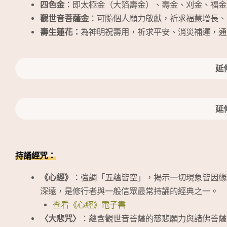
四色金
：即太極金（大箔壽金）、壽金、刈金、福金
觀世音菩薩金
：可隨個人願力敬獻，祈求福慧增長、
壽生蓮花：
為神明祝壽用，祈求平安、消災補運，通
延
延
持誦經咒：
《心經》
：強調「五蘊皆空」，揭示一切現象皆因緣
深遠，是修行者與一般信眾最常持誦的經典之一。
查看《心經》電子書
〈大悲咒〉
：蘊含觀世音菩薩的慈悲願力與諸佛菩薩