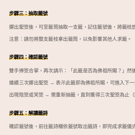
步驟三：抽取籤號
擲出聖筊後，可至籤筒抽取一支籤，記住籤號後，將籤枝
注意：請勿將整支籤枝拿出籤筒，以免影響其他人求籤。
步驟四：確認籤號
雙手捧筊合掌，再次請示：「此籤是否為佛祖所賜？」然
連續三次擲出聖筊 → 表示此籤即為佛祖所賜，可進入下一
出現陰筊或笑筊 → 需重新抽籤，直到獲得三次聖筊為止
步驟五：解讀籤詩
確認籤號後，前往籤詩櫃依籤號取出籤詩，即完成求籤儀