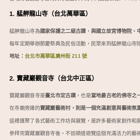
1. 艋舺龍山寺（台北萬華區）
艋舺龍山寺為
國家保護之二級古蹟
，
與國立故宮博物院、
每年定期舉辦節慶祭典及民俗活動，民眾來到艋舺龍山寺
地址：
台北市萬華區廣州街 211 號
2. 寶藏巖觀音寺（台北中正區）
寶藏巖觀音寺是
臺北市定古蹟
，也是
當地最古老的佛寺之
在寺廟旁邊的
寶藏巖藝術村，則是一個充滿創意與藝術氛
這裡匯聚了各式藝術工作坊與展覽，是許多藝術家創作和
參拜完寶藏巖觀音寺後，不妨順道遊覽這個充滿活力的藝