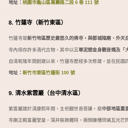
地址：
桃園市龜山區萬壽路二段 6 巷 111 號
8. 竹蓮寺（新竹東區）
竹蓮寺是
新竹地區歷史最悠久的佛寺，與都城隍廟、外天
寺內保存許多清代古物，其中以
三尊泥塑金身觀音媽及「
自清乾隆年間創建以來，竹蓮寺歷經多次修建，並在民國
地址：
新竹市東區竹蓮街 100 號
9. 清水紫雲巖（台中清水區）
紫雲巖建於清康熙年間，主祀觀世音菩薩，是
中部地區重
寺廟正殿富麗堂皇，藻井裝飾獨特，兩側鐘樓琉璃瓦光芒