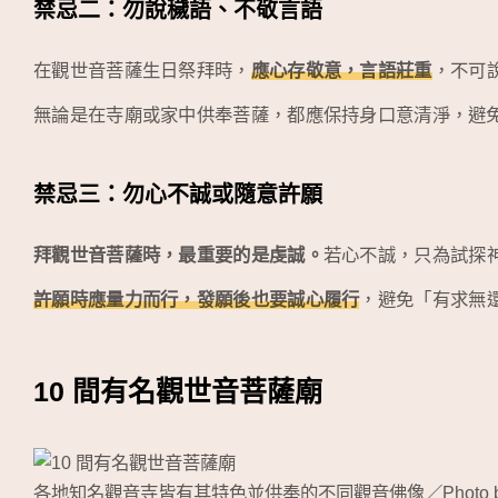
禁忌二：勿說穢語、不敬言語
在觀世音菩薩生日祭拜時，
應心存敬意，言語莊重
，不可
無論是在寺廟或家中供奉菩薩，都應保持身口意清淨，避
禁忌三：勿心不誠或隨意許願
拜觀世音菩薩時，最重要的是虔誠。
若心不誠，只為試探
許願時應量力而行，發願後也要誠心履行
，避免「有求無
10 間有名觀世音菩薩廟
各地知名觀音寺皆有其特色並供奉的不同觀音佛像／Photo 