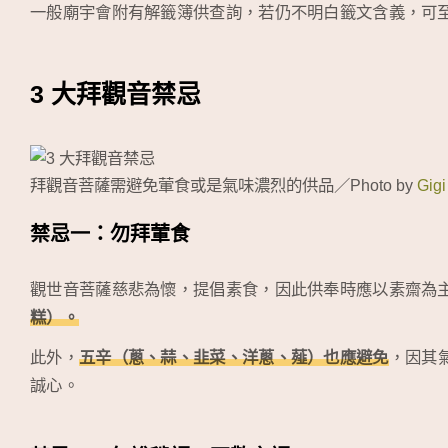
一般廟宇會附有解籤簿供查詢，若仍不明白籤文含義，可
3 大拜觀音禁忌
拜觀音菩薩需避免葷食或是氣味濃烈的供品／Photo by
Gigi
禁忌一：勿拜葷食
觀世音菩薩慈悲為懷，提倡素食，因此供奉時應以素齋為
糕）。
此外，
五辛（蔥、蒜、韭菜、洋蔥、薤）也應避免
，因其
誠心。