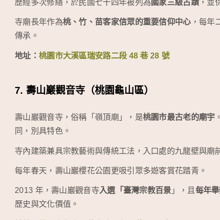
歷經多次修繕，於民國七十四年被列為
國家三級古蹟
，並
寺廟長年作為
桃、竹、苗客家信眾的重要信仰中心
，每年
傳承。
地址：
桃園市大溪區瑞安路二段 48 巷 28 號
7. 壽山巖觀音寺（桃園龜山區）
壽山巖觀音寺，俗稱「嶺頂廟」，是
桃園市最古老的廟宇
同，別具特色。
寺內建築兼具宗教藝術與傳統工法，入口處的九龍壁與廟
每年春天，壽山巖櫻花公園更吸引眾多遊客賞花踏青。
2013 年，壽山巖觀音寺
入選「臺灣宗教百景
」，且
每年舉
歷史與文化價值。