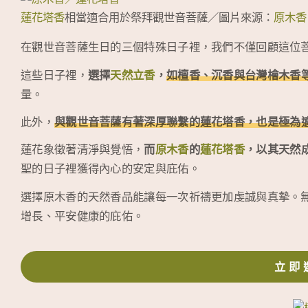
蓮花塔香
相當適合用於祭拜觀世音菩薩／圖片來源：
原木香
在觀世音菩薩生日的三個特殊日子裡，我們不僅回顧這位
這些日子裡，
選擇
天然立香
，
如檀香、沉香與台灣檜木香
量。
此外，
與觀世音菩薩有著深厚聯繫的蓮花塔香，也是極為
蓮花象徵著清淨與覺悟，
而
原木香
的
蓮花塔香
，以其天然
聖的日子裡獲得內心的安定與庇佑。
選擇原木香的天然香品能讓每一次祈禱更加虔誠與真摯。
增長、平安健康的庇佑。
立即