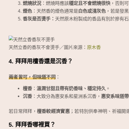
燃燒狀況
：燃燒時應該
穩定且不會燃燒很快
，否則可
煙色
：天然香的煙色通常是
白色或淺灰色
，若是發黑
香灰是否燙手：
天然原木粉製成的香品有別於摻有石
天然立香的香灰不會燙手／圖片來源：
原木香
4. 拜拜用檀香還是沉香？
兩者皆可，但味道不同
：
檀香
：
溫潤甘甜且帶有奶香味、穩定持久
。
沉香
：大致分為惠安系和星洲系沉香，
惠安系味道帶
若日常拜拜，
檀香較經濟實惠
；若特別供奉神明、祈福開
5. 拜拜香哪裡買？