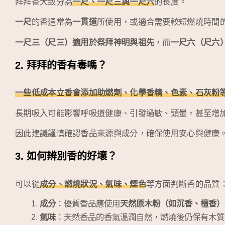
拜拜香大致分為
一尺、一尺三與一尺六
的長度。
一尺
的香通常為
一貫道
所使用，或適合需要較短燃燒時間
一尺三（尺三）適用於祭拜神明與祖先
，而
一尺六（尺六
2. 拜拜的香有毒嗎？
一些低成本立香會添加助燃劑、化學香精、色素、石灰粉
長期吸入可能影響呼吸道健康、引發過敏、頭暈，甚至增
因此建議謹慎確認香品來源與成分，確保使用安心與健康
3. 如何辨別香的好壞？
可以從
成分、燃燒狀況、氣味、煙色
等方面判斷香的品質
成分
：優質香品應使用
天然原木粉（如沉香、檀香）
氣味
：天然香品的香氣溫潤自然，燃燒後仍保有木質