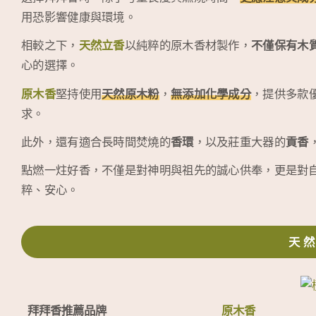
用恐影響健康與環境。
相較之下，
天然立香
以純粹的原木香材製作，
不僅保有木
心的選擇。
原木香
堅持使用
天然原木粉
，
無添加化學成分
，提供多款
求。
此外，還有適合長時間焚燒的
香環
，以及莊重大器的
貢香
點燃一炷好香，不僅是對神明與祖先的誠心供奉，更是對
粹、安心。
天
拜拜香推薦品牌
原木香