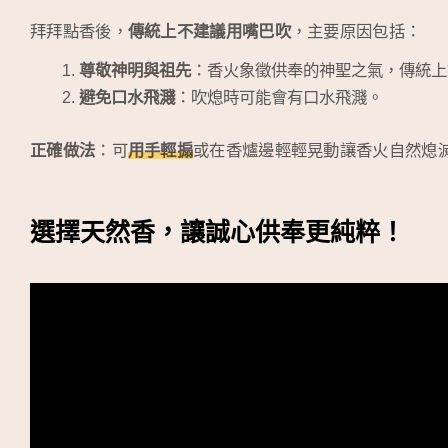
拜拜點香後，
傳統上不建議用嘴巴吹
，主要原因包括：
尊敬神明與祖先
：香火象徵供奉的神聖之氣，傳統上
避免口水飛濺
：吹熄時可能會有口水飛濺。
正確做法
：可
用
手輕搧
或在香爐邊輕輕晃動讓香火自然熄
選擇天然香，讓誠心供奉更純粹！