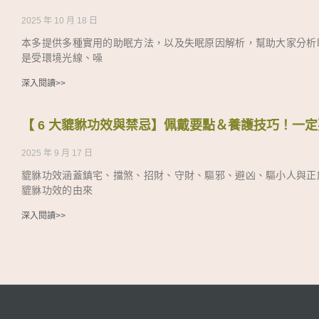
2025 年 10 月 18 日
本多提供多種實用的助眠方法，以及失眠原因解析，幫助大家分析
是受環境光線、噪
深入閱讀>>
【 6 大貔貅功效與禁忌】佩戴要點＆養護技巧！一
2025 年 9 月 17 日
貔貅功效涵蓋鎮宅、擋煞、招財、守財、驅邪、避凶、驅小人與正
貔貅功效的由來
深入閱讀>>