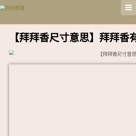
跳
Ma
至
Me
主
要
【拜拜香尺寸意思】拜拜香
內
容