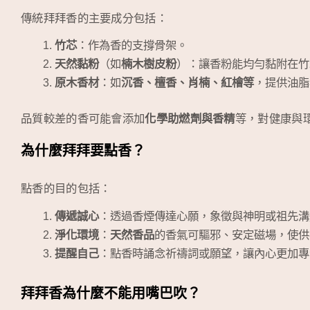
傳統拜拜香的主要成分包括：
竹芯
：作為香的支撐骨架。
天然黏粉
（如
楠木樹皮粉
）：讓香粉能均勻黏附在竹
原木香材
：如
沉香、檀香、肖楠、紅檜等
，提供油脂
品質較差的香可能會添加
化學助燃劑與香精
等，對健康與
為什麼拜拜要點香？
點香的目的包括：
傳遞誠心
：透過香煙傳達心願，象徵與神明或祖先溝
淨化環境
：
天然香品
的香氣可驅邪、安定磁場，使供
提醒自己
：點香時誦念祈禱詞或願望，讓內心更加專
拜拜香為什麼不能用嘴巴吹？