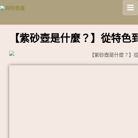
跳
Ma
至
Me
主
要
【紫砂壺是什麼？】從特色
內
容