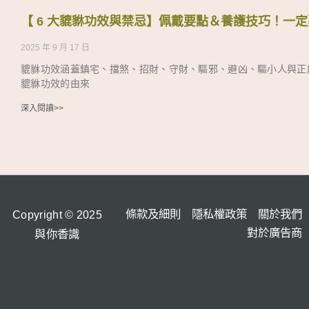
【 6 大貔貅功效與禁忌】佩戴要點＆養護技巧！一
2025 年 9 月 17 日
貔貅功效涵蓋鎮宅、擋煞、招財、守財、驅邪、避凶、驅小人與正
貔貅功效的由來
深入閱讀>>
條款及細則
隱私權政策
關於我們
Copyright © 2025
對於廣告商
與你香識