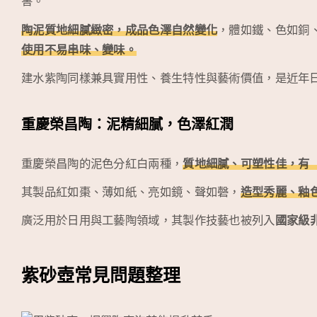
害。
陶泥質地細膩緻密，成品色澤自然變化
，體如鐵、色如銅
使用不易串味、變味。
建水紫陶同樣兼具實用性、養生特性與藝術價值，是近年
重慶榮昌陶：泥精細膩，色澤紅潤
重慶榮昌陶的泥色分紅白兩種，
質地細膩、可塑性佳，有
其製品紅如棗、薄如紙、亮如鏡、聲如磬，
造型秀麗、釉
廣泛用於日用與工藝陶領域，其製作技藝也被列入
國家級
紫砂壺常見問題整理