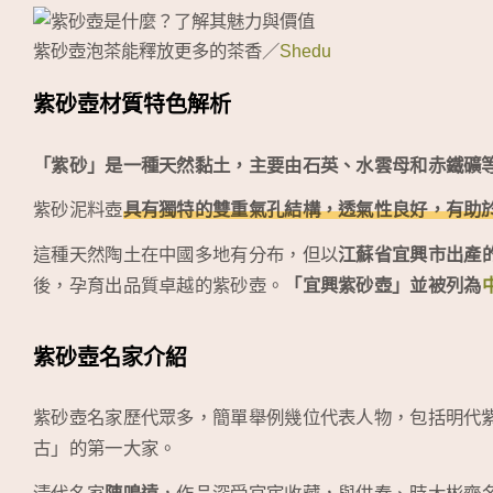
紫砂壺泡茶能釋放更多的茶香／
Shedu
紫砂壺材質特色解析
「紫砂」是一種天然黏土，主要由石英、水雲母和赤鐵礦
紫砂泥料壺
具有獨特的雙重氣孔結構，透氣性良好，有助
這種天然陶土在中國多地有分布，但以
江蘇省宜興市出產
後，孕育出品質卓越的紫砂壺。
「宜興紫砂壺」並被列為
紫砂壺名家介紹
紫砂壺名家歷代眾多，簡單舉例幾位代表人物，包括明代
古」的第一大家。
清代名家
陳鳴遠
，作品深受官宦收藏，與供春、時大彬齊