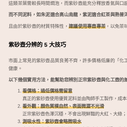
這類茶葉需較長時間燜泡，而紫砂壺能充分釋放香氣與口
而不同泥料，如朱泥適合高山烏龍，紫泥適合紅茶與熟普
且由於紫砂壺的材質特殊性，
建議使用專壺專茶
，以免茶
紫砂壺分辨的 5 大技巧
市面上常見的紫砂壺品質良莠不齊，許多價格低廉的「化
健康。
以下幾個實用方法，能幫助您辨別正宗紫砂壺與化工壺的
看價格：過低價格需留意
真正的紫砂壺使用優質泥料並由陶師手工製作，成本
看外觀：顏色質樸自然、表面微澀不光滑
正宗紫砂壺色澤沉穩，不會出現鮮豔的大紅、大綠；
測吸水性：紫砂壺會略微吸水