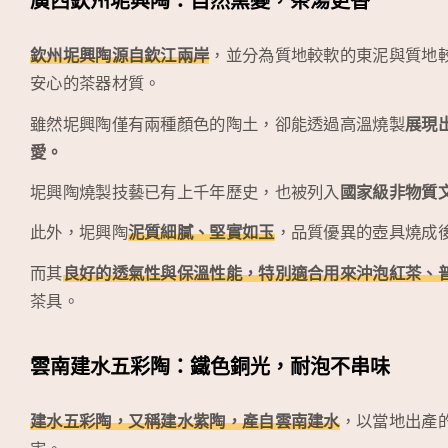
廣西欽州坭興陶：自然窯變，茶湯更香
欽州坭興陶源自欽江兩岸
，並分為質地較軟的東泥與質地
安心的茶器材質。
雖然坭興陶僅有兩種顏色的陶土，卻能透過高溫燒製
展現
愛。
坭興陶燒製技藝已有上千年歷史，也被列入
國家級非物質
此外，坭興陶
泥質細膩、堅實如玉
，品質優異的壺具燒成
而其
良好的透氣性與保溫性能，特別適合用來沖泡紅茶、
茶具。
雲南建水五彩陶：鐵色銅光，耐泡不串味
建水五彩陶，又稱建水紫陶，產自雲南建水
，以當地出產