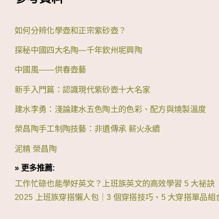
如何分辨化學壺和正宗紫砂壺？
探秘中國四大名陶—千年欽州坭興陶
中國風——供春壺藝
新手入門篇：認識現代紫砂壺十大名家
建水李勇：淺論建水五色陶土的色彩、配方與燒製溫度
榮昌陶手工制陶技藝：非遺傳承 薪火永續
泥精 榮昌陶
» 更多推薦:
工作忙碌也能學好英文？上班族英文的高效學習 5 大祕訣
2025 上班族穿搭懶人包｜3 個穿搭技巧、5 大穿搭單品組合和