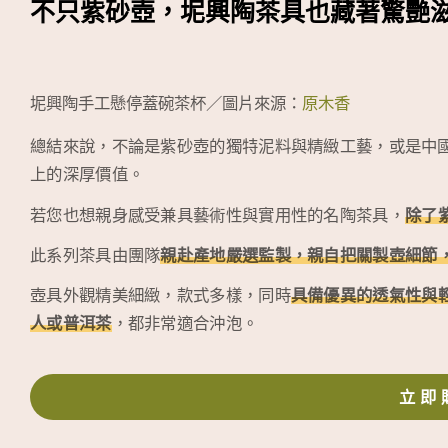
不只紫砂壺，坭興陶茶具也藏著驚艷
坭興陶手工懸停蓋碗茶杯／圖片來源：
原木香
總結來說，不論是紫砂壺的獨特泥料與精緻工藝，或是中
上的深厚價值。
若您也想親身感受兼具藝術性與實用性的名陶茶具，
除了
此系列茶具由團隊
親赴產地嚴選監製，親自把關製壺細節
壺具外觀精美細緻，款式多樣，同時
具備優異的透氣性與
人或普洱茶
，都非常適合沖泡。
立即