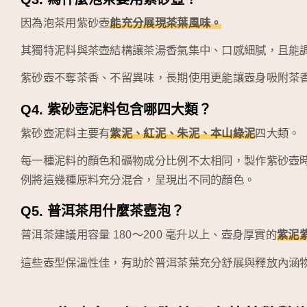
因為泡茶用紫砂壺
能充分展現茶葉風味。
其獨特泥料與茶壺結構讓茶湯香氣集中、口感細膩，且能
紫砂壺不奪茶香、不留異味，長期使用更能讓壺身吸附茶
Q4. 紫砂壺泥料包含哪四大類？
紫砂壺泥料主要有
紫泥、紅泥、朱泥、本山綠泥
四大類。
每一種泥料的顏色和礦物成分比例不太相同，製作紫砂壺
例將這幾種原料充分混合，呈現出不同的顏色。
Q5. 普洱茶用什麼茶壺泡？
普洱茶建議用容量 180～200 毫升以上、壺身厚實的
紫泥
這些壺型保溫性佳，有助於普洱茶葉充分舒展與釋放內涵