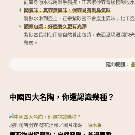
向壺身潑水或用濕手觸摸，正宗紫砂壺會緩慢吸收水
聞氣味：真壺無異味，假壺易有刺鼻氣味
將熱水淋到壺上，正宗紫砂壺不會產生異味；化工壺
觀察包漿：好壺養久更有光澤
紫砂壺長期使用會自然養出包漿，表面呈現溫潤的光
漿層。
延伸閱讀：
中國四大名陶，你還認識幾種？
坭興陶唐羽壺 荷花浮雕／圖片來源：
原木香